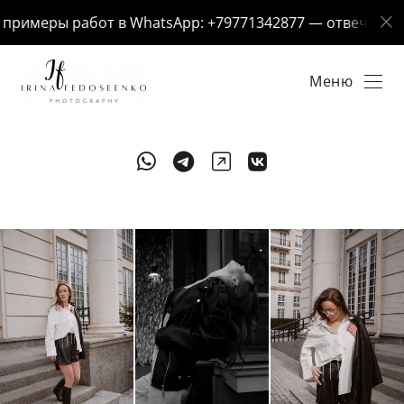
римеры работ в WhatsApp: +79771342877 — отвечу за 5 м
Меню