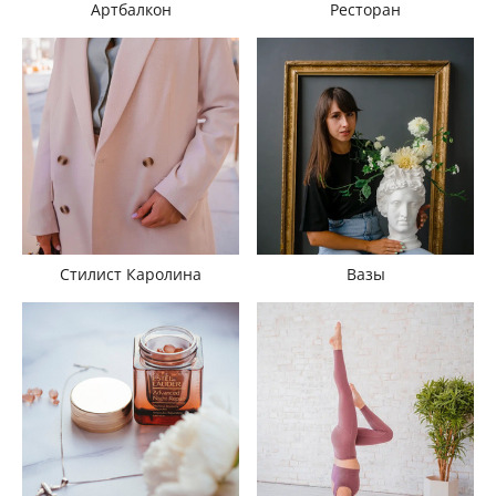
Артбалкон
Ресторан
Стилист Каролина
Вазы