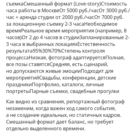
съемкаСмешанный формат (Love-story)Стоимость
часа работы в МосквеОт 5000 руб./часОт 3000 руб./
час + аренда студии от 2000 руб./часОт 7000 руб.
за локационную съемку 2-3 часаНеобходимое
времяРеальное время мероприятия (например, 8
часов)От 2 до 4 часов в студииЗапланированные 2-
3 часа в выбранных локацияхЕстественность
результата95%30%70%Степень контроля
процессаНизкая, фотограф адаптируетсяПолная,
все позы ставятсяСредняя, есть сценарий,
но допускаются живые эмоцииПодходит для
мероприятийСвадьбы, конференции, детские
праздникиПортфолио, каталоги, личные
портретыПарные съемки, свадебные прогулки
Как видно из сравнения, репортажный фотограф
незаменим, когда важен ход самого события,
а не создание идеальных, но статичных кадров.
Смешанный формат дает баланс, но требует
отдельно выделенного времени.