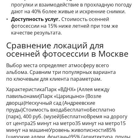
прогулки и взаимодействие в прохладную погоду
дают на 40% более живые и искренние снимки.
Доступность услуг.
Стоимость осенней
фотосессии на 15% ниже летней при том же
качестве результата.
Сравнение локаций для
осенней фотосессии в Москве
Выбор места определяет атмосферу всего
альбома. Сравним три популярных варианта
по ключевым для клиента параметрам.
ХарактеристикаПарк «ВДНХ» (Аллея между
павильонами)Парк «Царицыно» (Возле
дворца)Нескучный сад (Андреевские
пруды)Стоимость входаБесплатноБесплатно
(парк), 400 руб. (музей)БесплатноВремя на дорогу
от центра25 минут на метро35 минут на метро15
минут на машинеУровень живописности85%
(широкие аллеи, фонтаны)95% (архитектура, пруды,