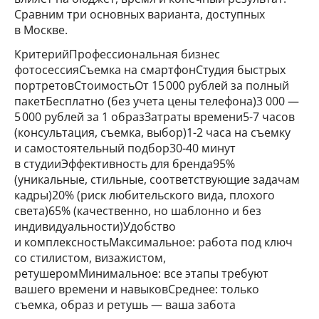
Сравним три основных варианта, доступных
в Москве.
КритерийПрофессиональная бизнес
фотосессияСъемка на смартфонСтудия быстрых
портретовСтоимостьОт 15 000 рублей за полный
пакетБесплатно (без учета цены телефона)3 000 —
5 000 рублей за 1 образЗатраты времени5-7 часов
(консультация, съемка, выбор)1-2 часа на съемку
и самостоятельный подбор30-40 минут
в студииЭффективность для бренда95%
(уникальные, стильные, соответствующие задачам
кадры)20% (риск любительского вида, плохого
света)65% (качественно, но шаблонно и без
индивидуальности)Удобство
и комплексностьМаксимальное: работа под ключ
со стилистом, визажистом,
ретушеромМинимальное: все этапы требуют
вашего времени и навыковСреднее: только
съемка, образ и ретушь — ваша забота