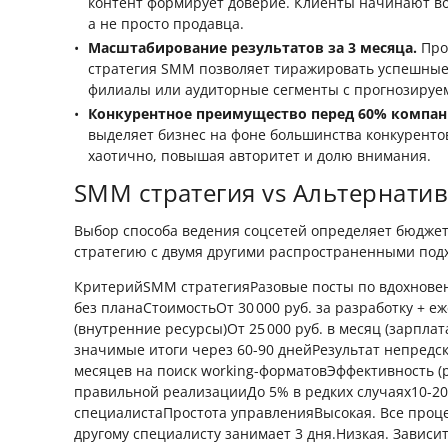
контент формирует доверие. Клиенты начинают во
а не просто продавца.
Масштабирование результатов за 3 месяца.
Про
стратегия SMM позволяет тиражировать успешные
филиалы или аудиторные сегменты с прогнозируе
Конкурентное преимущество перед 60% компан
выделяет бизнес на фоне большинства конкурентов
хаотично, повышая авторитет и долю внимания.
SMM стратегия vs Альтернати
Выбор способа ведения соцсетей определяет бюджет
стратегию с двумя другими распространенными под
КритерийSMM стратегияРазовые посты по вдохнов
без планаСтоимостьОт 30 000 руб. за разработку + е
(внутренние ресурсы)От 25 000 руб. в месяц (зарпла
значимые итоги через 60-90 днейРезультат непредск
месяцев на поиск working-форматовЭффективность (р
правильной реализацииДо 5% в редких случаях10-20
специалистаПростота управленияВысокая. Все проц
другому специалисту занимает 3 дня.Низкая. Зависи