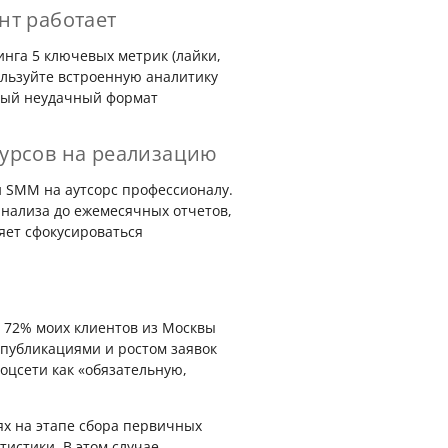
нт работает
нга 5 ключевых метрик (лайки,
ользуйте встроенную аналитику
амый неудачный формат
сурсов на реализацию
и SMM на аутсорс профессионалу.
анализа до ежемесячных отчетов,
ляет сфокусироваться
 72% моих клиентов из Москвы
 публикациями и ростом заявок
оцсети как «обязательную,
х на этапе сбора первичных
тистики. В этом случае