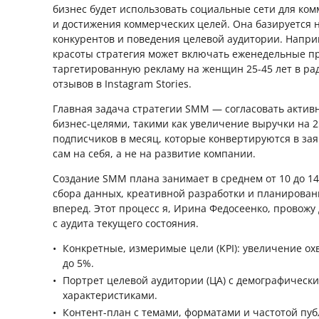
бизнес будет использовать социальные сети для ко
и достижения коммерческих целей. Она базируется н
конкурентов и поведения целевой аудитории. Наприм
красоты стратегия может включать еженедельные п
таргетированную рекламу на женщин 25-45 лет в рад
отзывов в Instagram Stories.
Главная задача стратегии SMM — согласовать активн
бизнес-целями, такими как увеличение выручки на 
подписчиков в месяц, которые конвертируются в заяв
сам на себя, а не на развитие компании.
Создание SMM плана занимает в среднем от 10 до 1
сбора данных, креативной разработки и планирован
вперед. Этот процесс я, Ирина Федосеенко, провожу
с аудита текущего состояния.
Конкретные, измеримые цели (KPI): увеличение ох
до 5%.
Портрет целевой аудитории (ЦА) с демографическ
характеристиками.
Контент-план с темами, форматами и частотой пуб