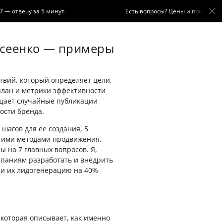
твечу за 5 минут.
Есть вопросы? Цены и примеры работ
осеенко — примеры
вий, который определяет цели,
план и метрики эффективности
ащает случайные публикации
ости бренда.
 шагов для ее создания, 5
гими методами продвижения,
ы на 7 главных вопросов. Я,
мпаниям разработать и внедрить
ли их лидогенерацию на 40%
которая описывает, как именно