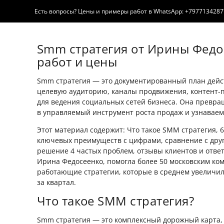
Есть вопросы? Цены и примеры работ в WhatsApp: +79771342877 — о
Smm стратегия от Ирины Фед
работ и цены
Smm стратегия — это документированный план дейст
целевую аудиторию, каналы продвижения, контент-
для ведения социальных сетей бизнеса. Она превр
в управляемый инструмент роста продаж и узнаваем
Этот материал содержит: Что такое SMM стратегия, 6
ключевых преимуществ с цифрами, сравнение с дру
решение 4 частых проблем, отзывы клиентов и ответ
Ирина Федосеенко, помогла более 50 московским ко
работающие стратегии, которые в среднем увеличи
за квартал.
Что такое SMM стратегия?
Smm стратегия — это комплексный дорожный карта, 