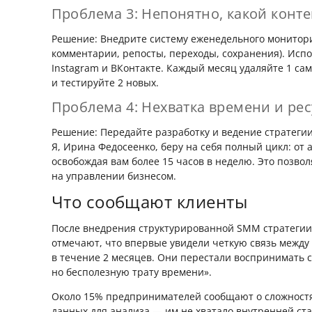
Проблема 3: Непонятно, какой конте
Решение: Внедрите систему еженедельного монитори
комментарии, репосты, переходы, сохранения). Исп
Instagram и ВКонтакте. Каждый месяц удаляйте 1 с
и тестируйте 2 новых.
Проблема 4: Нехватка времени и ре
Решение: Передайте разработку и ведение стратеги
Я, Ирина Федосеенко, беру на себя полный цикл: от 
освобождая вам более 15 часов в неделю. Это позво
на управлении бизнесом.
Что сообщают клиенты
После внедрения структурированной SMM стратегии
отмечают, что впервые увидели четкую связь между
в течение 2 месяцев. Они перестали воспринимать с
но бесполезную трату времени».
Около 15% предпринимателей сообщают о сложностя
данных для анализа — им не хватало внутренней ста