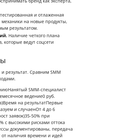
спринимать бренд как эксперта,
тестированная и отлаженная
 механики на новые продукты,
мым результатом.
ий.
Наличие четкого плана
, которые ведут соцсети
вы
 и результат. Сравним SMM
ходами.
ениюНанятый SMM-специалист
жемесячное ведение0 руб.
та)Время на результатПервые
азуем и случаенОт 4 до 6
ост заявок)35-50% при
% с высокими рисками оттока
ессы документированы, передача
т от наличия времени и идей