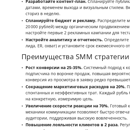
Разработайте контент-план.
Спланируйте публик
датами, временем выхода и визуальным стилем. Вк
сториз в неделю.
Спланируйте бюджет и рекламу.
Распределите м
20 000 рублей) между органическим продвижением
настройте первые 2 рекламных кампании для теста
Настройте аналитику и отчетность.
Определите 
лида, ER, охват) и установите срок ежемесячного о
Преимущества SMM стратегии
Рост конверсии на 25-35%.
Системный подход к ко
подписчика по воронке продаж, повышая вероятнос
конверсия из просмотра в заявку редко превышает
Сокращение маркетинговых расходов на 20%.
П
спонтанных и неэффективных трат. Каждый рубль 
на конкретную, измеримую цель.
Увеличение скорости реакции на 70%.
Готовый к
механики коммуникации позволяют быстро отвеча
аудитории, поддерживая высокую вовлеченность.
Повышение лояльности клиентов в 2 раза.
Регу