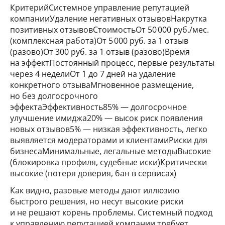
КритерийСистемное управление репутацией
компанииУдаление негативных отзывовНакрутка
позитивных отзывовСтоимостьОт 50 000 руб./мес.
(комплексная работа)От 5 000 руб. за 1 отзыв
(разово)От 300 руб. за 1 отзыв (разово)Время
на эффектПостоянный процесс, первые результаты
через 4 неделиОт 1 до 7 дней на удаление
конкретного отзываМгновенное размещение,
но без долгосрочного
эффектаЭффективность85% — долгосрочное
улучшение имиджа20% — высок риск появления
новых отзывов5% — низкая эффективность, легко
выявляется модераторами и клиентамиРиски для
бизнесаМинимальные, легальные методыВысокие
(блокировка профиля, судебные иски)Критически
высокие (потеря доверия, бан в сервисах)
Как видно, разовые методы дают иллюзию
быстрого решения, но несут высокие риски
и не решают корень проблемы. Системный подход
к управлению репутацией компании требует