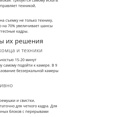
изкая: требуется самому искать
управляет техникой,
а съемку не только технику,
о на 70% увеличивает шансы
rrectные кадры.
ы их решения
комца и техники
ьностью 15-20 минут
 самому подойти к камере. В 9
льзование беззеркальной камеры
тивно
ремушки и свистки,
аточно для четкого кадра. Для
чных блоков с перерывами