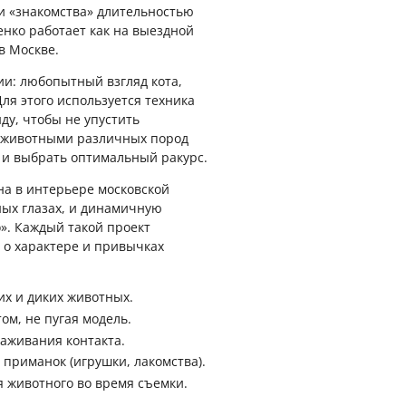
и «знакомства» длительностью
нко работает как на выездной
в Москве.
и: любопытный взгляд кота,
ля этого используется техника
ду, чтобы не упустить
0 животными различных пород
 и выбрать оптимальный ракурс.
а в интерьере московской
ных глазах, и динамичную
». Каждый такой проект
 о характере и привычках
х и диких животных.
ом, не пугая модель.
аживания контакта.
приманок (игрушки, лакомства).
 животного во время съемки.