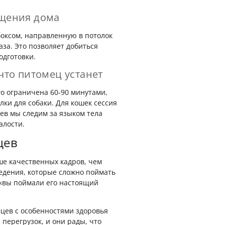
ещения дома
оксом, направленную в потолок
аза. Это позволяет добиться
одготовки.
что питомец устанет
о ограничена 60-90 минутами,
лки для собаки. Для кошек сессия
аев мы следим за языком тела
алости.
цев
ше качественных кадров, чем
едения, которые сложно поймать
 «вы поймали его настоящий
цев с особенностями здоровья
перегрузок, и они рады, что