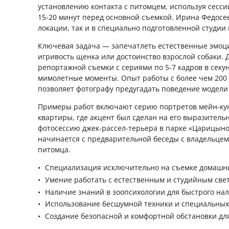
установлению контакта с питомцем, используя сесси
15-20 минут перед основной съемкой. Ирина Федосее
локации, так и в специально подготовленной студии 
Ключевая задача — запечатлеть естественные эмоци
игривость щенка или достоинство взрослой собаки. Д
репортажной съемки с сериями по 5-7 кадров в секун
мимолетные моменты. Опыт работы с более чем 20
позволяет фотографу предугадать поведение модели
Примеры работ включают серию портретов мейн-кун
квартиры, где акцент был сделан на его выразитель
фотосессию джек-рассел-терьера в парке «Царицыно
начинается с предварительной беседы с владельцем
питомца.
Специализация исключительно на съемке домашни
Умение работать с естественным и студийным свет
Наличие знаний в зоопсихологии для быстрого нал
Использование бесшумной техники и специальных 
Создание безопасной и комфортной обстановки для