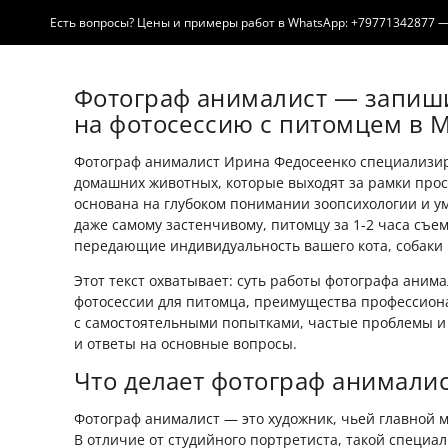
Есть вопросы? Цены и примеры работ в WhatsApp: +79771342877 — отв
Фотограф анималист — запиш
на фотосессию с питомцем в 
Фотограф анималист Ирина Федосеенко специализир
домашних животных, которые выходят за рамки прост
основана на глубоком понимании зоопсихологии и ум
даже самому застенчивому, питомцу за 1-2 часа съе
передающие индивидуальность вашего кота, собаки 
Этот текст охватывает: суть работы фотографа аним
фотосессии для питомца, преимущества профессион
с самостоятельными попытками, частые проблемы и
и ответы на основные вопросы.
Что делает фотограф анималис
Фотограф анималист — это художник, чьей главной 
В отличие от студийного портретиста, такой специа