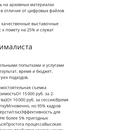
ь на архивных материалах
 в отличие от цифровых файлов
в качественные выставочные
 к помету на 25% и служат
нималиста
ельными попытками и услугами
зультат, время и бюджет.
рех подходов.
амостоятельная съемка
мостьОт 15 000 руб. за 2-
ва)От 10 000 руб. за сессиюВремя
откуМгновенно, но 95% кадров
шерсти/глазЭффективность для
вНе более 5% пригодных
ьсяПростота процессаВысокая: