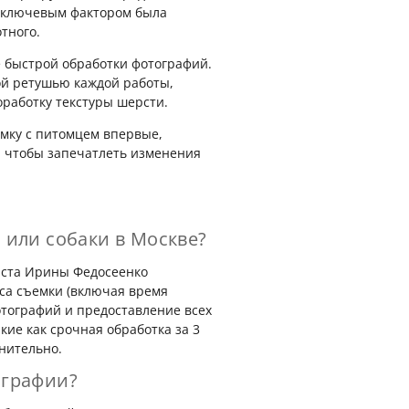
х ключевым фактором была
тного.
 быстрой обработки фотографий.
ой ретушью каждой работы,
оработку текстуры шерсти.
мку с питомцем впервые,
, чтобы запечатлеть изменения
 или собаки в Москве?
иста Ирины Федосеенко
часа съемки (включая время
отографий и предоставление всех
кие как срочная обработка за 3
нительно.
ографии?