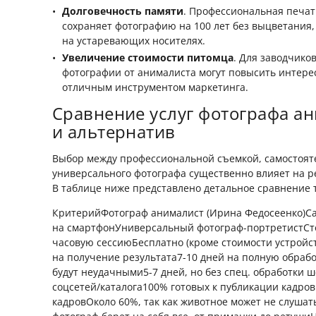
Долговечность памяти
. Профессиональная печат
сохраняет фотографию на 100 лет без выцветания,
на устаревающих носителях.
Увеличение стоимости питомца
. Для заводчико
фотографии от анималиста могут повысить интерес
отличным инструментом маркетинга.
Сравнение услуг фотографа а
и альтернатив
Выбор между профессиональной съемкой, самостоят
универсального фотографа существенно влияет на ре
В таблице ниже представлено детальное сравнение т
КритерийФотограф анималист (Ирина Федосеенко)С
на смартфонУниверсальный фотограф-портретистСтои
часовую сессиюБесплатно (кроме стоимости устройст
на получение результата7-10 дней на полную обраб
будут неудачными5-7 дней, но без спец. обработки 
соцсетей/каталога100% готовых к публикации кадро
кадровОколо 60%, так как животное может не слушат