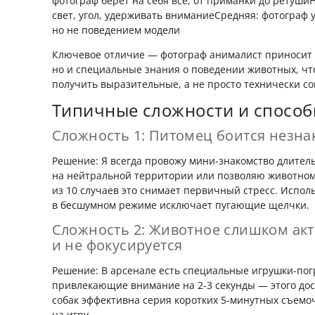
фотограф берет на себя все, от приманки до ретушиН
свет, угол, удерживать вниманиеСредняя: фотограф 
но не поведением модели
Ключевое отличие — фотограф анималист приносит н
но и специальные знания о поведении животных, чт
получить выразительные, а не просто технически co
Типичные сложности и способ
Сложность 1: Питомец боится незна
Решение: Я всегда провожу мини-знакомство длител
на нейтральной территории или позволяю животному
из 10 случаев это снимает первичный стресс. Испо
в бесшумном режиме исключает пугающие щелчки.
Сложность 2: Животное слишком ак
и не фокусируется
Решение: В арсенале есть специальные игрушки-пог
привлекающие внимание на 2-3 секунды — этого дост
собак эффективна серия коротких 5-минутных съемо
на игру.