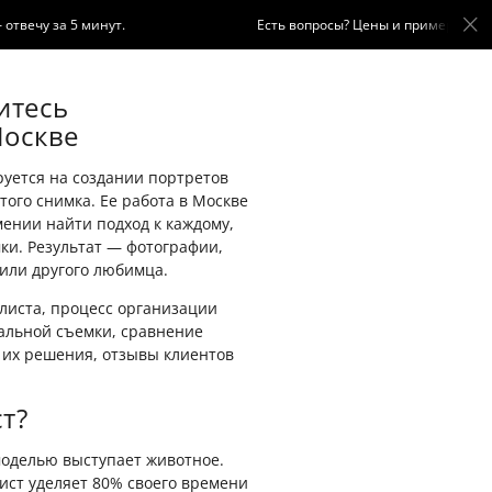
ечу за 5 минут.
Есть вопросы? Цены и примеры работ в
итесь
Москве
уется на создании портретов
ого снимка. Ее работа в Москве
ении найти подход к каждому,
мки. Результат — фотографии,
или другого любимца.
алиста, процесс организации
альной съемки, сравнение
 их решения, отзывы клиентов
т?
моделью выступает животное.
лист уделяет 80% своего времени