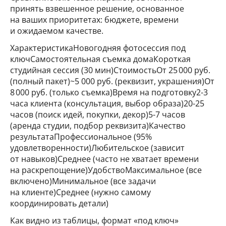
принять взвешенное решение, основанное
на ваших приоритетах: бюджете, времени
и ожидаемом качестве.
ХарактеристикаНовогодняя фотосессия под
ключСамостоятельная съемка домаКороткая
студийная сессия (30 мин)СтоимостьОт 25 000 руб.
(полный пакет)~5 000 руб. (реквизит, украшения)От
8 000 руб. (только съемка)Время на подготовку2-3
часа клиента (консультация, выбор образа)20-25
часов (поиск идей, покупки, декор)5-7 часов
(аренда студии, подбор реквизита)Качество
результатаПрофессиональное (95%
удовлетворенности)Любительское (зависит
от навыков)Среднее (часто не хватает времени
на раскрепощение)УдобствоМаксимальное (все
включено)Минимальное (все задачи
на клиенте)Среднее (нужно самому
координировать детали)
Как видно из таблицы, формат «под ключ»