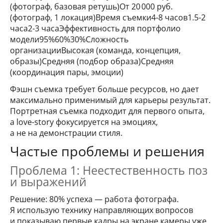
(фотограф, базовая ретушь)От 20 000 руб.
(фотограф, 1 локация)Время съемки4-8 часов1.5-2
часа2-3 часаЭффективность для портфолио
модели95%60%30%Сложность
организацииВысокая (команда, концепция,
образы)Средняя (подбор образа)Средняя
(координация пары, эмоции)
Фэшн съемка требует больше ресурсов, но дает
максимально применимый для карьеры результат.
Портретная съемка подходит для первого опыта,
а love-story фокусируется на эмоциях,
а не на демонстрации стиля.
Частые проблемы и решения
Проблема 1: Неестественность поз
и выражений
Решение: 80% успеха — работа фотографа.
Я использую технику направляющих вопросов
и показываю первые кадры на экране камеры уже