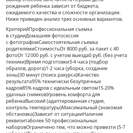
рождения ребенка зависит от бюджета,
ожидаемого качества и сложности организации.
Ниже приведен анализ трех основных вариантов.
КритерийПрофессиональная съемка
в студииДомашняя фотосессия
с фотографомСамостоятельная съемка
родителямиСтоимостьОт 8000 руб. за пакет с 40
фотоОт 12 000 руб. с учетом выезда0 руб. (без учета
техники)Время подготовки3-4 часа (подбор
образов, дорога)1-2 часа (уборка, создание
зоны)30 минут (поиск ракурса)Качество
результата95% технически безупречных
кадров85% кадров с идеальным светом15-20%
удачных снимковУровень комфорта для
ребенкаВысокий (адаптированная студия,
контроль температуры)Максимальный (знакомая
обстановка)Зависит от ситуацииНаличие
реквизитаБолее 50 профессиональных
наборовОграничено тем, что можно привезти (5-7