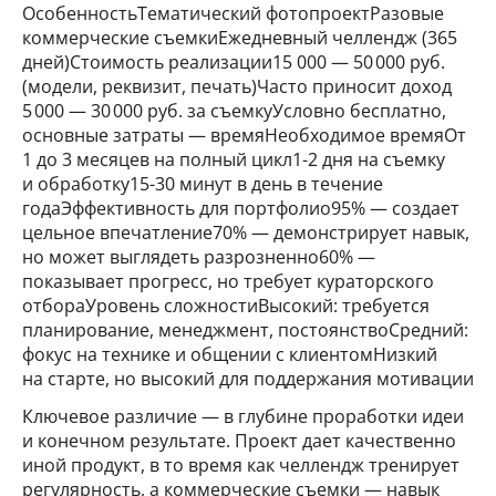
ОсобенностьТематический фотопроектРазовые
коммерческие съемкиЕжедневный челлендж (365
дней)Стоимость реализации15 000 — 50 000 руб.
(модели, реквизит, печать)Часто приносит доход
5 000 — 30 000 руб. за съемкуУсловно бесплатно,
основные затраты — времяНеобходимое времяОт
1 до 3 месяцев на полный цикл1-2 дня на съемку
и обработку15-30 минут в день в течение
годаЭффективность для портфолио95% — создает
цельное впечатление70% — демонстрирует навык,
но может выглядеть разрозненно60% —
показывает прогресс, но требует кураторского
отбораУровень сложностиВысокий: требуется
планирование, менеджмент, постоянствоСредний:
фокус на технике и общении с клиентомНизкий
на старте, но высокий для поддержания мотивации
Ключевое различие — в глубине проработки идеи
и конечном результате. Проект дает качественно
иной продукт, в то время как челлендж тренирует
регулярность, а коммерческие съемки — навык