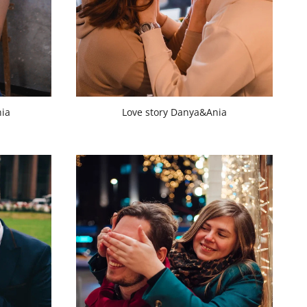
nia
Love story Danya&Ania