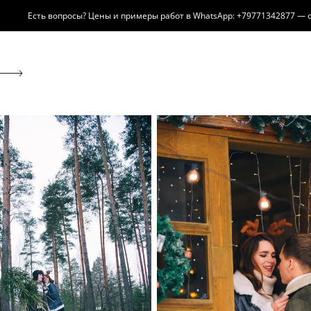
вопросы? Цены и примеры работ в WhatsApp: +79771342877 — отвечу за 5 м