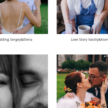
dding Sergey&Elena
Love Story Vasiliy&Kse