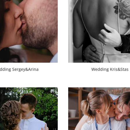
dding Sergey&Arina
Wedding Kris&Stas