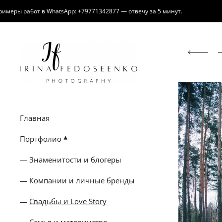
 в WhatsApp: +79771342877 — отвечу за 5 минут.
Есть 
Главная
Портфолио
Знаменитости и блогеры
Компании и личные бренды
Свадьбы и Love Story
Семья и материнство