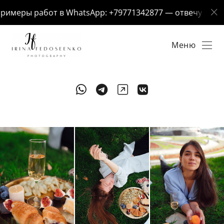
еры работ в WhatsApp: +79771342877 — отвечу за 5 мину
Меню